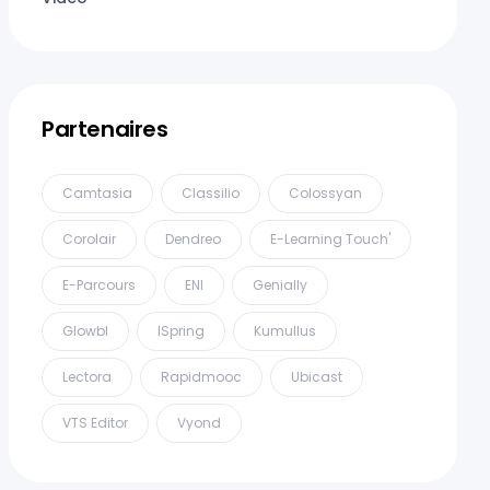
Partenaires
Camtasia
Classilio
Colossyan
Corolair
Dendreo
E-Learning Touch'
E-Parcours
ENI
Genially
Glowbl
ISpring
Kumullus
Lectora
Rapidmooc
Ubicast
VTS Editor
Vyond