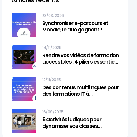
Articles récents
23/03/2026
Synchroniser e-parcours et
Moodle, le duo gagnant !
14/11/2025
Rendre vos vidéos de formation
accessibles : 4 piliers essentiels
pour une inclusion totale
12/11/2025
Des contenus multilingues pour
des formations IT à
l’international
16/09/2025
5 activités ludiques pour
dynamiser vos classes
virtuelles de langue avec