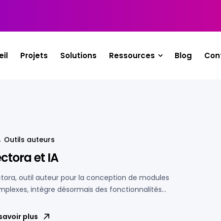
il
Projets
Solutions
Ressources
Blog
Con
Outils auteurs
ctora et IA
tora, outil auteur pour la conception de modules
mplexes, intègre désormais des fonctionnalités
ntelligence Artificielle. Découvrez les dans cet article !
savoir plus