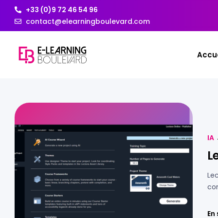
+33 (0)9 72 46 54 96
contact@elearningboulevard.com
Accue
IA
Le
Lec
co
d’I
En 