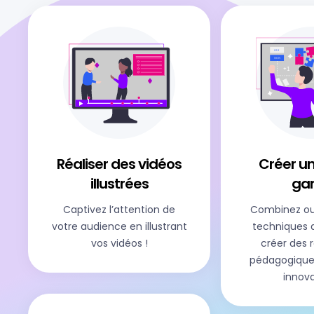
OUI
NON
+1
Réaliser des vidéos
Créer un
illustrées​
ga
Captivez l’attention de
Combinez out
votre audience en illustrant
techniques 
vos vidéos !
créer des 
pédagogique
innov