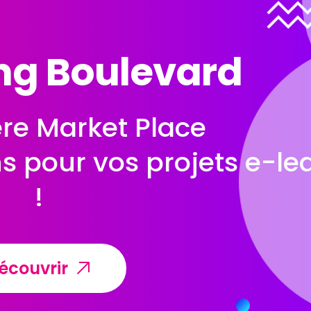
ng Boulevard
re Market Place
ns pour vos projets e-le
!
écouvrir