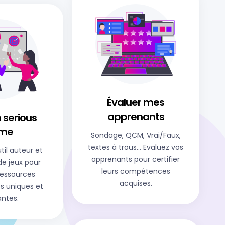
+1
Évaluer mes
apprenants​
 serious
me​
Sondage, QCM, Vrai/Faux,
textes à trous… Evaluez vos
il auteur et
apprenants pour certifier
de jeux pour
leurs compétences
ressources
acquises.
s uniques et
antes.