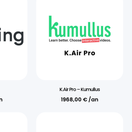
K.Air Pro – Kumullus
n
1968,00
€
/an