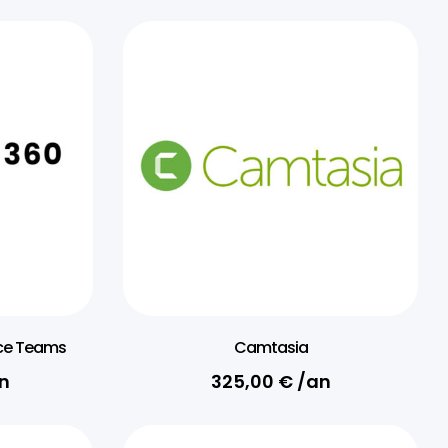
ence Teams
Camtasia
n
325,00
€
/an